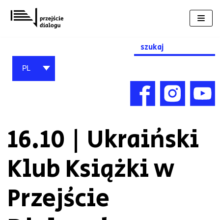
Przejdź
do
treści
Search
for:
PL
16.10 | Ukraiński
Klub Książki w
Przejście