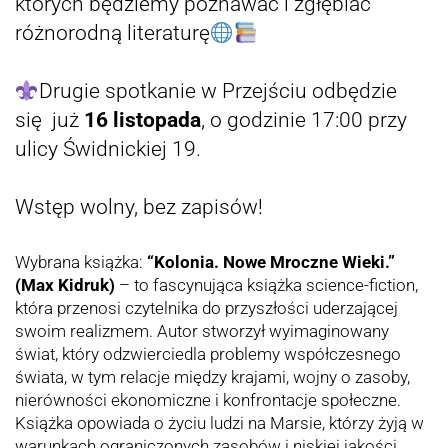
których będziemy poznawać i zgłębiać
różnorodną literaturę
Drugie spotkanie w Przejściu odbędzie
się już
16
listopada
,
o godzinie 17:00 przy
ulicy Świdnickiej 19.
Wstęp wolny, bez zapisów!
Wybrana książka:
“Kolonia. Nowe Mroczne Wieki.”
(Max Kidruk
)
–
to fascynująca książka science-fiction,
która przenosi czytelnika do przyszłości uderzającej
swoim realizmem. Autor stworzył wyimaginowany
świat, który odzwierciedla problemy współczesnego
świata, w tym relacje między krajami, wojny o zasoby,
nierówności ekonomiczne i konfrontacje społeczne.
Książka opowiada o życiu ludzi na Marsie, którzy żyją w
warunkach ograniczonych zasobów i niskiej jakości