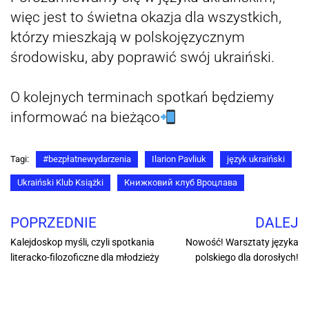
więc jest to świetna okazja dla wszystkich,
którzy mieszkają w polskojęzycznym
środowisku, aby poprawić swój ukraiński.
O kolejnych terminach spotkań będziemy
informować na bieżąco
Tagi:
#bezpłatnewydarzenia
Ilarion Pavliuk
język ukraiński
Ukraiński Klub Książki
Книжковий клуб Вроцлава
POPRZEDNIE
DALEJ
Kalejdoskop myśli, czyli spotkania
Nowość! Warsztaty języka
literacko-filozoficzne dla młodzieży
polskiego dla dorosłych!