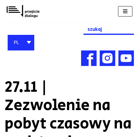
Przejdź
do
treści
Search
for:
PL
27.11 |
Zezwolenie na
pobyt czasowy na