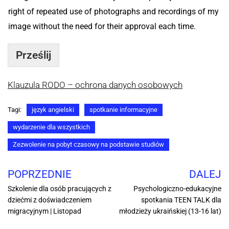
right of repeated use of photographs and recordings of my
image without the need for their approval each time.
Prześlij
Klauzula RODO – ochrona danych osobowych
Tagi:
język angielski
spotkanie informacyjne
wydarzenie dla wszystkich
Zezwolenie na pobyt czasowy na podstawie studiów
POPRZEDNIE
DALEJ
Szkolenie dla osób pracujących z
Psychologiczno-edukacyjne
dziećmi z doświadczeniem
spotkania TEEN TALK dla
migracyjnym | Listopad
młodzieży ukraińskiej (13-16 lat)