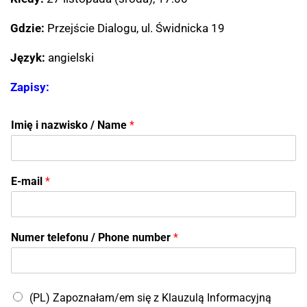
Gdzie:
Przejście Dialogu, ul. Świdnicka 19
Język:
angielski
Zapisy:
Imię i nazwisko / Name
*
N
E-mail
*
a
m
e
N
Numer telefonu / Phone number
*
u
m
e
r
(PL) Zapoznałam/em się z Klauzulą Informacyjną