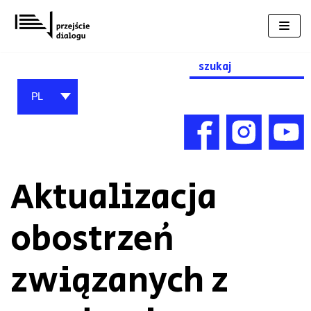
Przejdź
do
treści
Search
for:
PL
Aktualizacja
obostrzeń
związanych z