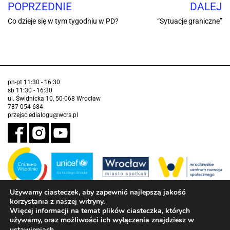
POPRZEDNIE
DALEJ
Co dzieje się w tym tygodniu w PD?
“Sytuacje graniczne”
pn-pt 11:30 - 16:30
sb 11:30 - 16:30
ul. Świdnicka 10, 50-068 Wrocław
787 054 684
przejsciedialogu@wcrs.pl
Używamy ciasteczek, aby zapewnić najlepszą jakość
korzystania z naszej witryny.
Zadanie realizowane ze środków Gminy Wrocław w partnerstwie z
Funduszem Narodów Zjednoczonych na Rzecz Dzieci (UNICEF)
Więcej informacji na temat plików ciasteczka, których
używamy, oraz możliwości ich wyłączenia znajdziesz w
Deklaracja dostępności
.
ustawieniach