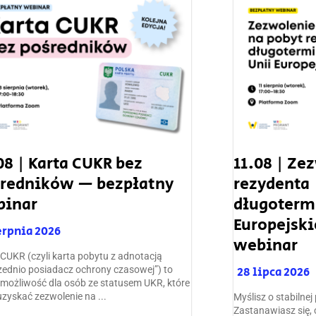
08 | Karta CUKR bez
11.08 | Ze
redników — bezpłatny
rezydenta
binar
długoterm
Europejski
erpnia 2026
webinar
 CUKR (czyli karta pobytu z adnotacją
zednio posiadacz ochrony czasowej”) to
28 lipca 2026
możliwość dla osób ze statusem UKR, które
uzyskać zezwolenie na ...
Myślisz o stabilnej
Zastanawiasz się, 