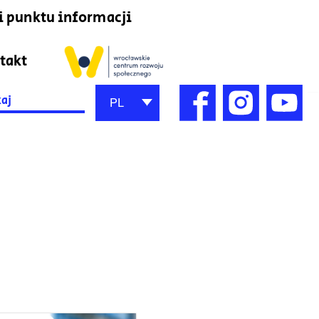
i punktu informacji
takt
h
PL