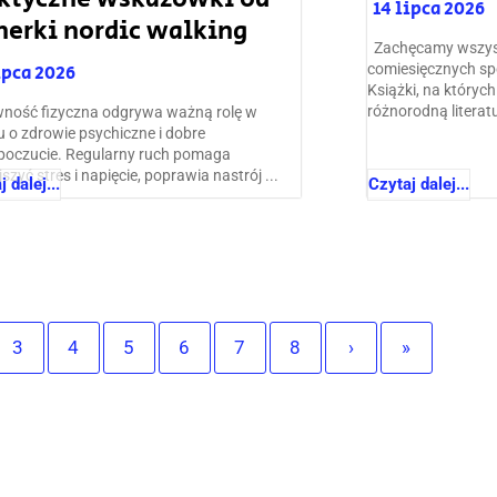
14 lipca 2026
nerki nordic walking
Zachęcamy wszyst
ipca 2026
comiesięcznych sp
Książki, na któryc
różnorodną literatur
ywność fizyczna odgrywa ważną rolę w
u o zdrowie psychiczne i dobre
oczucie. Regularny ruch pomaga
szyć stres i napięcie, poprawia nastrój ...
 dalej...
Czytaj dalej...
3
4
5
6
7
8
›
»