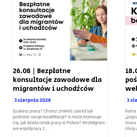
26.08 | Bezpłatne
18.
konsultacje zawodowe dla
poś
migrantów i uchodźców
we
3 sierpnia 2026
3 si
Szukasz pracy? Chcesz zmienić zawód lub
Karta
podnieść swoje kwalifikacje? A może interesuje
„popr
Cię, jak działa rynek pracy w Polsce? WroMigrant
nowa 
we współpracy z ...
chcą 