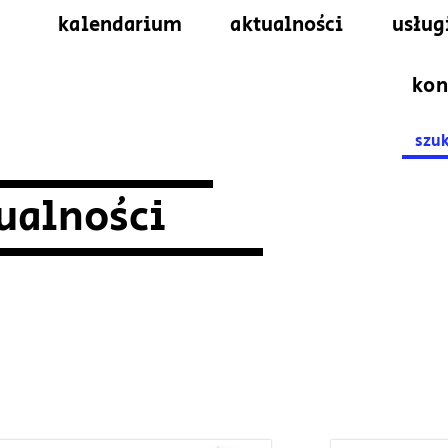
kalendarium
aktualności
usług
kon
Searc
for:
ualności