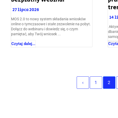
tre
27 lipca 2026
14 l
MOS 2.0 to nowy system składania wniosków
online o tymczasowe i stałe zezwolenie na pobyt.
ㅤ Akt
Dołącz do webinaru i dowiedz się, o czym
dbani
pamiętać, aby Twój wniosek ...
samop
zmniej
Czytaj dalej...
Czytaj
‹
1
2