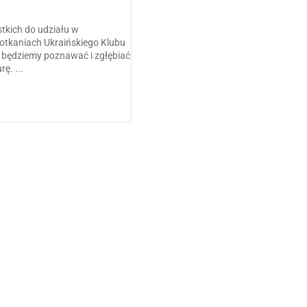
kich do udziału w
otkaniach Ukraińskiego Klubu
h będziemy poznawać i zgłębiać
ę. ...