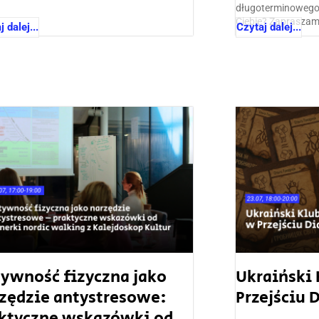
długoterminowego U
Ciebie? Zapraszamy
 dalej...
Czytaj dalej...
ywność fizyczna jako
Ukraiński 
zędzie antystresowe:
Przejściu 
ktyczne wskazówki od