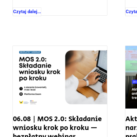
Czytaj dalej...
Czytaj
06.08 | MOS 2.0: Składanie
Akt
wniosku krok po kroku —
nar
bezpłatny webinar
pra