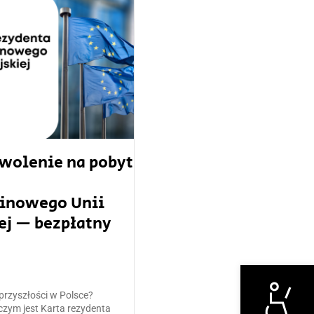
zwolenie na pobyt
inowego Unii
ej — bezpłatny
Otwórz narzędzi
 przyszłości w Polsce?
czym jest Karta rezydenta