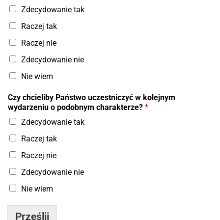
m
Zdecydowanie tak
i
Raczej tak
e
n
Raczej nie
i
l
Zdecydowanie nie
i
Nie wiem
Czy chcieliby Państwo uczestniczyć w kolejnym
wydarzeniu o podobnym charakterze?
*
Zdecydowanie tak
Raczej tak
Raczej nie
Zdecydowanie nie
Nie wiem
Prześlij