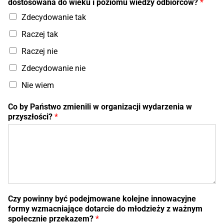
dostosowana do wieku i poziomu wiedzy odbiorców?
*
Zdecydowanie tak
Raczej tak
Raczej nie
Zdecydowanie nie
Nie wiem
i
Co by Państwo zmienili w organizacji wydarzenia w
n
przyszłości?
*
n
o
w
a
c
y
j
n
Czy powinny być podejmowane kolejne innowacyjne
e
formy wzmacniające dotarcie do młodzieży z ważnym
*
społecznie przekazem?
*
z