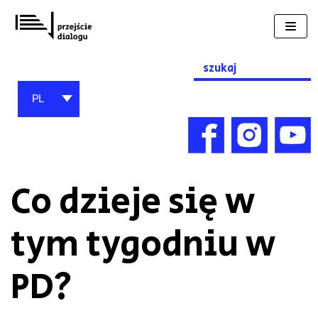
Przejdź
do
treści
Search
for:
PL
Co dzieje się w
tym tygodniu w
PD?