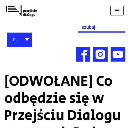
Przejdź
do
treści
Search
for:
PL
[ODWOŁANE] Co
odbędzie się w
Przejściu Dialogu