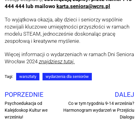
444 444 lub mailowo
karta.seniora@wcrs.pl
To wyjątkowa okazja, aby dzieci i seniorzy wspólnie
rozwijali kluczowe umiejętności przyszłości w ramach
modelu STEAM, jednocześnie doskonaląc pracę
zespołową i kreatywne myślenie.
Więcej informacji o wydarzeniach w ramach Dni Seniora
Wrocław 2024
znajdziesz tutaj
.
Tagi:
warsztaty
wydarzenia dla seniorów
POPRZEDNIE
DALEJ
Psychoedukacja od
Co w tym tygodniu 9-14 września?
Kalejdoskop Kultur we
Harmonogram wydarzeń w Przejściu
wrześniu!
Dialogu