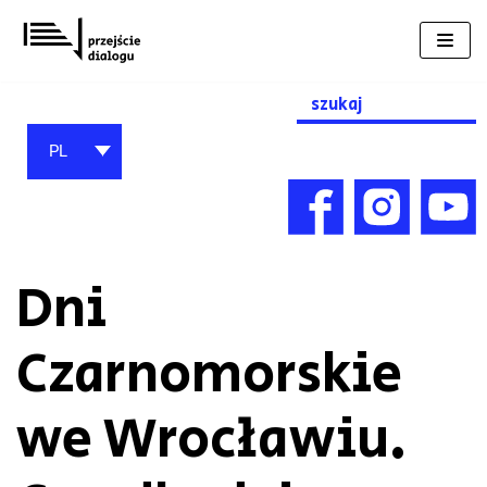
Przejdź
do
treści
Search
for:
PL
Dni
Czarnomorskie
we Wrocławiu.