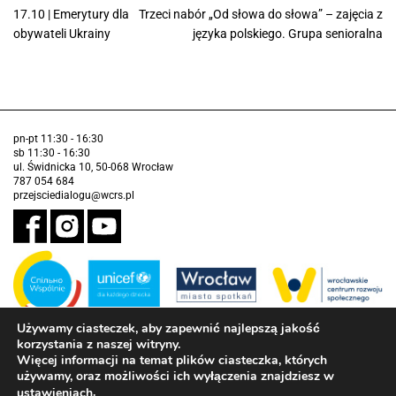
17.10 | Emerytury dla
Trzeci nabór „Od słowa do słowa” – zajęcia z
obywateli Ukrainy
języka polskiego. Grupa senioralna
pn-pt 11:30 - 16:30
sb 11:30 - 16:30
ul. Świdnicka 10, 50-068 Wrocław
787 054 684
przejsciedialogu@wcrs.pl
Używamy ciasteczek, aby zapewnić najlepszą jakość
korzystania z naszej witryny.
Zadanie realizowane ze środków Gminy Wrocław w partnerstwie z
Funduszem Narodów Zjednoczonych na Rzecz Dzieci (UNICEF)
Więcej informacji na temat plików ciasteczka, których
używamy, oraz możliwości ich wyłączenia znajdziesz w
Deklaracja dostępności
.
ustawieniach