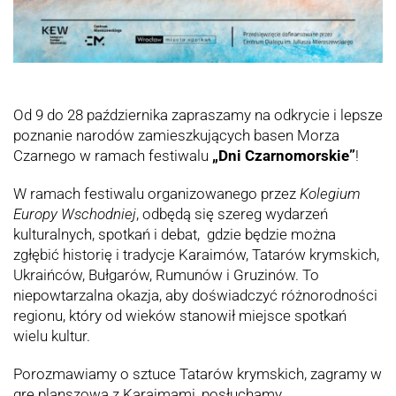
Od 9 do 28 października zapraszamy na odkrycie i lepsze
poznanie narodów zamieszkujących basen Morza
Czarnego w ramach festiwalu
„Dni Czarnomorskie”
!
W ramach festiwalu organizowanego przez
Kolegium
Europy Wschodniej
, odbędą się szereg wydarzeń
kulturalnych, spotkań i debat, gdzie będzie można
zgłębić historię i tradycje Karaimów, Tatarów krymskich,
Ukraińców, Bułgarów, Rumunów i Gruzinów. To
niepowtarzalna okazja, aby doświadczyć różnorodności
regionu, który od wieków stanowił miejsce spotkań
wielu kultur.
Porozmawiamy o sztuce Tatarów krymskich, zagramy w
grę planszową z Karaimami, posłuchamy