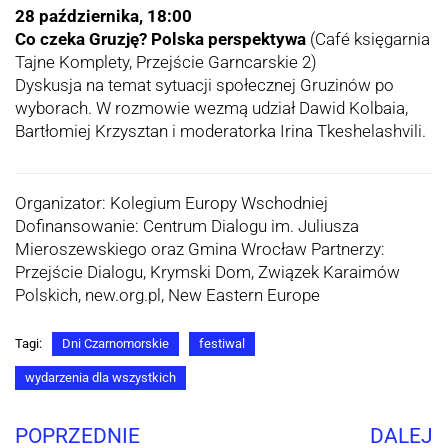
28 października, 18:00
Co czeka Gruzję? Polska perspektywa
(Café księgarnia
Tajne Komplety, Przejście Garncarskie 2)
Dyskusja na temat sytuacji społecznej Gruzinów po
wyborach. W rozmowie wezmą udział Dawid Kolbaia,
Bartłomiej Krzysztan i moderatorka Irina Tkeshelashvili.
Organizator: Kolegium Europy Wschodniej
Dofinansowanie: Centrum Dialogu im. Juliusza
Mieroszewskiego oraz Gmina Wrocław Partnerzy:
Przejście Dialogu, Krymski Dom, Związek Karaimów
Polskich, new.org.pl, New Eastern Europe
Tagi:
Dni Czarnomorskie
festiwal
wydarzenia dla wszystkich
POPRZEDNIE
DALEJ