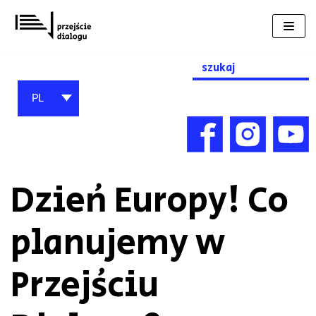
Przejdź
do
treści
Search
for:
PL
Dzień Europy! Co
planujemy w
Przejściu