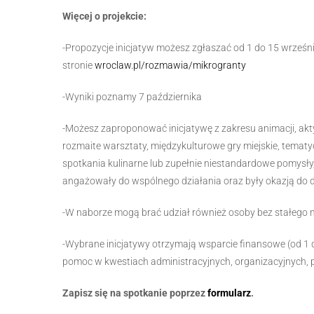
Więcej o projekcie:
-Propozycje inicjatyw możesz zgłaszać od 1 do 15 wrześn
stronie
wroclaw.pl/rozmawia/mikrogranty
-Wyniki poznamy 7 października
-Możesz zaproponować inicjatywę z zakresu animacji, aktywi
rozmaite warsztaty, międzykulturowe gry miejskie, temat
spotkania kulinarne lub zupełnie niestandardowe pomysły,
angażowały do wspólnego działania oraz były okazją do dz
-W naborze mogą brać udział również osoby bez stałego m
-Wybrane inicjatywy otrzymają wsparcie finansowe (od 1 do
pomoc w kwestiach administracyjnych, organizacyjnych, 
Zapisz się na spotkanie poprzez
formularz
.