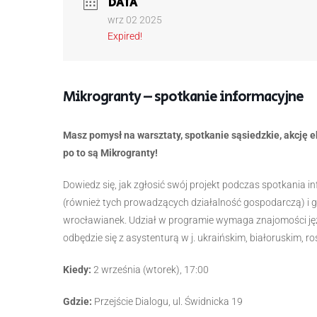
DATA
wrz 02 2025
Expired!
Mikrogranty – spotkanie informacyjne
Masz pomysł na warsztaty, spotkanie sąsiedzkie, akcję e
po to są Mikrogranty!
Dowiedz się, jak zgłosić swój projekt podczas spotkania
(również tych prowadzących działalność gospodarczą) i gr
wrocławianek. Udział w programie wymaga znajomości ję
odbędzie się z asystenturą w j. ukraińskim, białoruskim, ro
Kiedy:
2 września (wtorek), 17:00
Gdzie:
Przejście Dialogu, ul. Świdnicka 19