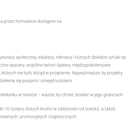
ia przez formularze dostępne na
zacji społecznej, edukacji, rekreacji i różnych dziedzin sztuki np.
yczne spacery, wspólne tańce i śpiewy, międzypokoleniowe
 których nie było dotąd w programie. Najważniejsze, by projekty
ielenia się pasjami i umiejętnościami
eldunku w mieście – ważne, by chcieć działać w jego granicach
 10 tysięcy złotych brutto w zależności od ścieżki), a także
prawnych, promocyjnych i logistycznych