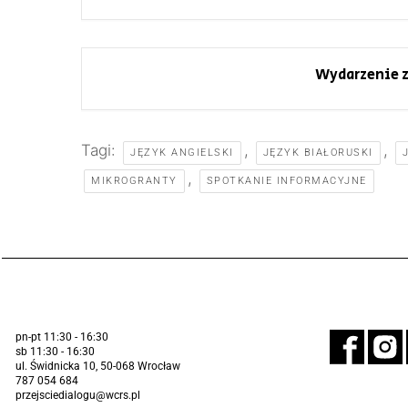
Wydarzenie z
Tagi:
,
,
JĘZYK ANGIELSKI
JĘZYK BIAŁORUSKI
,
MIKROGRANTY
SPOTKANIE INFORMACYJNE
pn-pt 11:30 - 16:30
sb 11:30 - 16:30
ul. Świdnicka 10, 50-068 Wrocław
787 054 684
przejsciedialogu@wcrs.pl