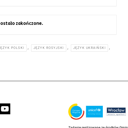
ostało zakończone.
,
,
,
JĘZYK POLSKI
JĘZYK ROSYJSKI
JĘZYK UKRAIŃSKI
Zadanie realizowane ze środków Gmi