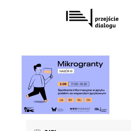
Przejdź
do
treści