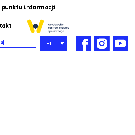
 punktu informacji
takt
h
PL