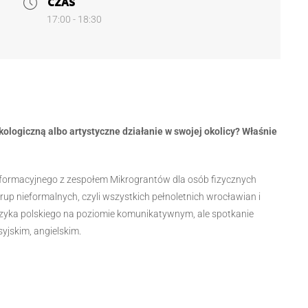
CZAS
17:00 - 18:30
kologiczną albo artystyczne działanie w swojej okolicy? Właśnie
 informacyjnego z zespołem Mikrograntów dla osób fizycznych
up nieformalnych, czyli wszystkich pełnoletnich wrocławian i
zyka polskiego na poziomie komunikatywnym, ale spotkanie
syjskim, angielskim.