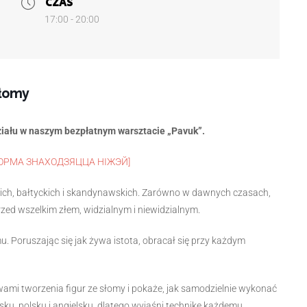
CZAS
17:00 - 20:00
słomy
iału w naszym bezpłatnym warsztacie „Pavuk”.
ФОРМА ЗНАХОДЗЯЦЦА НІЖЭЙ]
ich, bałtyckich i skandynawskich. Zarówno w dawnych czasach,
przed wszelkim złem, widzialnym i niewidzialnym.
. Poruszając się jak żywa istota, obracał się przy każdym
awami tworzenia figur ze słomy i pokaże, jak samodzielnie wykonać
ku, polsku i angielsku, dlatego wyjaśni technikę każdemu