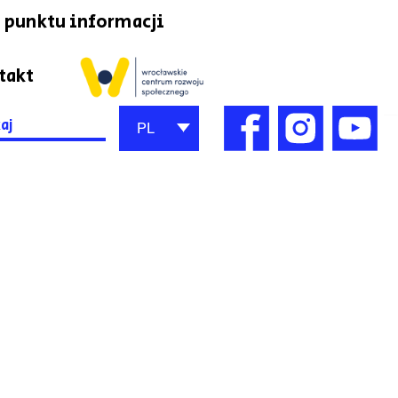
 punktu informacji
takt
h
PL