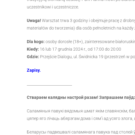
uczestnikowi i uczestniczce.
Uwaga!
Warsztat trwa 3 godziny i obejmuje pracę z drob
materiałów do tworzenia) dla osób pełnoletnich na każdy
Dla kogo:
osoby dorosłe (18+), zainteresowane białoruski
Kiedy:
16 lub 17 grudnia 2024 r., od 17:00 do 20:00
Gdzie:
Przejście Dialogu, ul. Świdnicka 19 (przestrzeń w 
Zapisy.
_________________________
Ствараем калядны настрой разам! Запрашаем паўд
Саламяныя павукі вядомыя шмат якім славянскім, балт
цяпер яго лічаць абярэгам дома і сям’і ад усяго злога,
Беларусы падвешвалі саламянага павука пад столей ў ха