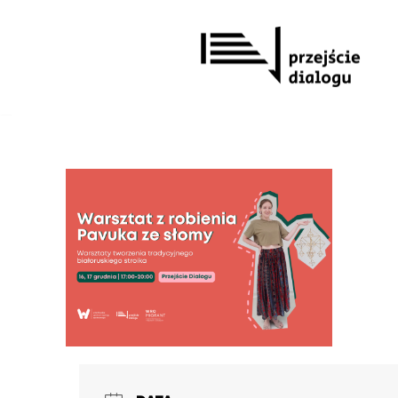
Przejdź
do
treści