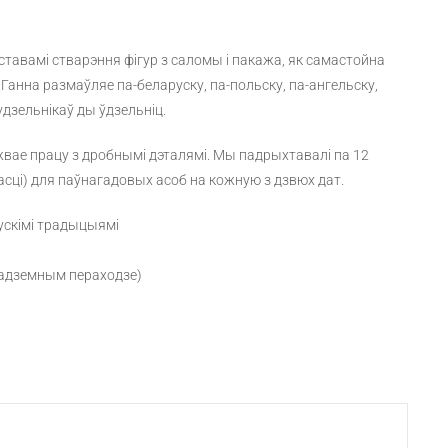
ставамі стварэння фігур з саломы і пакажа, як самастойна
нна размаўляе па-беларуску, па-польску, па-ангельску,
дзельнікаў ды ўдзельніц.
вае працу з дробнымі дэталямі. Мы падрыхтавалі па 12
сці) для паўнагадовых асоб на кожную з дзвюх дат.
ускімі традыцыямі
 падземным пераходзе)