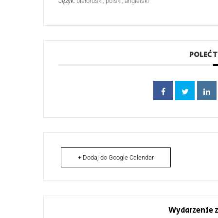
Język:
białoruski, polski, angielski
POLEĆ 
+ Dodaj do Google Calendar
Wydarzenie z