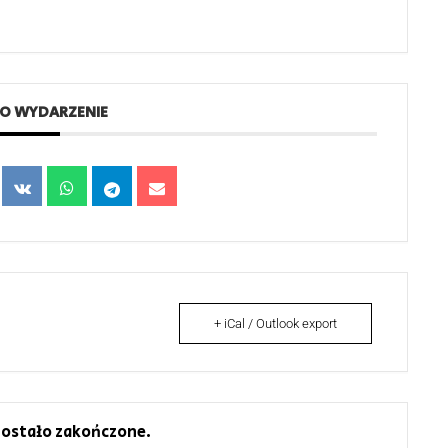
TO WYDARZENIE
+ iCal / Outlook export
ostało zakończone.