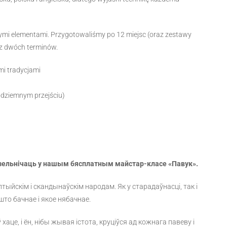
nymi elementami. Przygotowaliśmy po 12 miejsc (oraz zestawy
 z dwóch terminów.
mi tradycjami
podziemnym przejściu)
зельнічаць у нашым бясплатным майстар-класе «Павук».
ыйскім і скандынаўскім народам. Як у старадаўнасці, так і
 што бачнае і якое нябачнае.
це, і ён, нібы жывая істота, круціўся ад кожнага павеву і