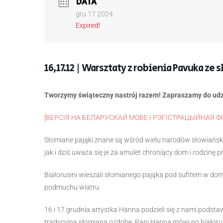
DATA
gru 17 2024
Expired!
16,17.12 | Warsztaty z robienia Pavuka ze 
Tworzymy świąteczny nastrój razem! Zapraszamy do udz
[ВЕРСІЯ НА БЕЛАРУСКАЙ МОВЕ І РЭГІСТРАЦЫЙНАЯ 
Słomiane pająki znane są wśród wielu narodów słowiańsk
jak i dziś uważa się je za amulet chroniący dom i rodzinę 
Białorusini wieszali słomianego pająka pod sufitem w domu
podmuchu wiatru.
16 i 17 grudnia artystka Hanna podzieli się z nami podst
tradycyjną słomianą ozdobę. Pani Hanna mówi po białorus