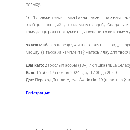
подыху.
16 і 17 снежня майстрыха Ганна падзеліцца з намі пад
зрабіць традыцыйную саламяную аздобу. Спадарыня Га
таму дасць рады патлумачыць тэхналогію кожнаму з у
Увага!
Майстар-клас доўжыцца 3 гадзіны і прадугледж
месцаў (а таксама камплектаў матэрыялаў для творча
Для каго:
дарослыя асобы (18+), якія цікавяцца белар
Калі:
16 або 17 снежня 2024 г., ад 17:00 да 20:00
Дзе:
Пераход Дыялогу, вул. Świdnicka 19 (прастора ў
Рэгістрацыя.