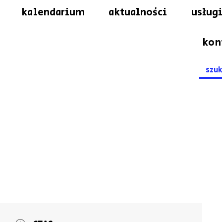
kalendarium
aktualności
usługi
kon
Searc
for: