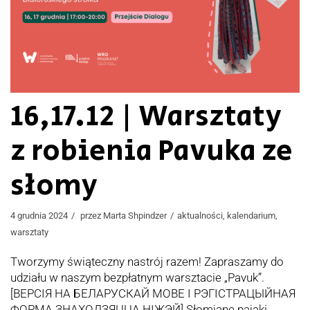
16,17.12 | Warsztaty
z robienia Pavuka ze
słomy
4 grudnia 2024
przez
Marta Shpindzer
aktualności
,
kalendarium
,
warsztaty
Tworzymy świąteczny nastrój razem! Zapraszamy do
udziału w naszym bezpłatnym warsztacie „Pavuk”.
[ВЕРСІЯ НА БЕЛАРУСКАЙ МОВЕ І РЭГІСТРАЦЫЙНАЯ
ФОРМА ЗНАХОДЗЯЦЦА НІЖЭЙ] Słomiane pająki