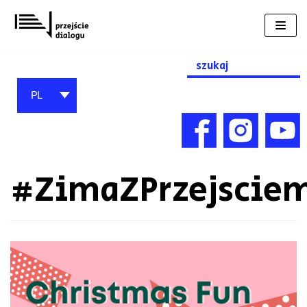
Przejdź
do
treści
Search
for:
PL
#ZimaZPrzejscie