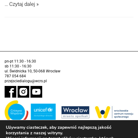
…
Czytaj dalej »
pn-pt 11:30 - 16:30
sb 11:30 - 16:30
ul. Świdnicka 10, 50-068 Wrocław
787 054 684
przejsciedialogu@wcrs.pl
Używamy ciasteczek, aby zapewnić najlepszą jakość
korzystania z naszej witryny.
Zadanie realizowane ze środków Gminy Wrocław w partnerstwie z
Funduszem Narodów Zjednoczonych na Rzecz Dzieci (UNICEF)