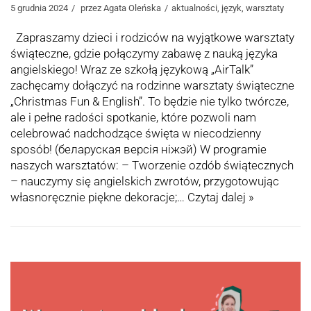
5 grudnia 2024
przez
Agata Oleńska
aktualności
,
język
,
warsztaty
Zapraszamy dzieci i rodziców na wyjątkowe warsztaty
świąteczne, gdzie połączymy zabawę z nauką języka
angielskiego! Wraz ze szkołą językową „AirTalk”
zachęcamy dołączyć na rodzinne warsztaty świąteczne
„Christmas Fun & English”. To będzie nie tylko twórcze,
ale i pełne radości spotkanie, które pozwoli nam
celebrować nadchodzące święta w niecodzienny
sposób! (беларуская версія ніжэй) W programie
naszych warsztatów: – Tworzenie ozdób świątecznych
– nauczymy się angielskich zwrotów, przygotowując
własnoręcznie piękne dekoracje;…
Czytaj dalej »