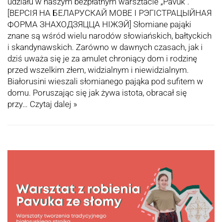
udziału w naszym bezpłatnym warsztacie „Pavuk”.
[ВЕРСІЯ НА БЕЛАРУСКАЙ МОВЕ І РЭГІСТРАЦЫЙНАЯ
ФОРМА ЗНАХОДЗЯЦЦА НІЖЭЙ] Słomiane pająki
znane są wśród wielu narodów słowiańskich, bałtyckich
i skandynawskich. Zarówno w dawnych czasach, jak i
dziś uważa się je za amulet chroniący dom i rodzinę
przed wszelkim złem, widzialnym i niewidzialnym.
Białorusini wieszali słomianego pająka pod sufitem w
domu. Poruszając się jak żywa istota, obracał się
przy…
Czytaj dalej »