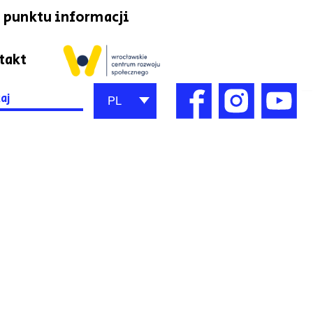
 punktu informacji
takt
h
PL