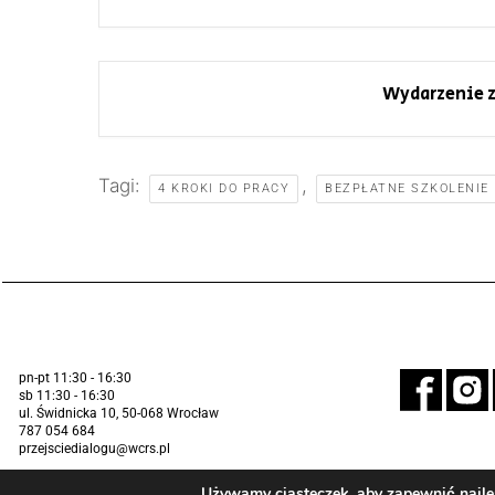
Wydarzenie z
Tagi:
,
4 KROKI DO PRACY
BEZPŁATNE SZKOLENIE
pn-pt 11:30 - 16:30
sb 11:30 - 16:30
ul. Świdnicka 10, 50-068 Wrocław
787 054 684
przejsciedialogu@wcrs.pl
Używamy ciasteczek, aby zapewnić najlep