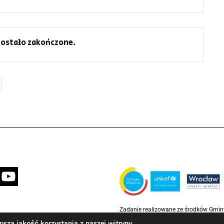
ostało zakończone.
Zadanie realizowane ze środków Gmi
partnerstwie z Funduszem Narodów Z
szą jakość korzystania z naszej witryny.