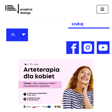
Przejdź
do
treści
Search
for:
PL