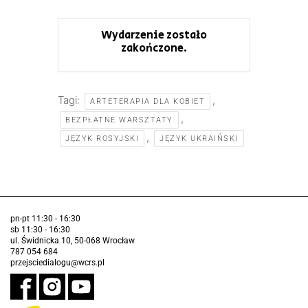
Wydarzenie zostało
zakończone.
Tagi:
,
ARTETERAPIA DLA KOBIET
,
BEZPŁATNE WARSZTATY
,
JĘZYK ROSYJSKI
JĘZYK UKRAIŃSKI
pn-pt 11:30 - 16:30
sb 11:30 - 16:30
ul. Świdnicka 10, 50-068 Wrocław
787 054 684
przejsciedialogu@wcrs.pl