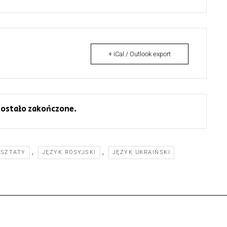
+ iCal / Outlook export
ostało zakończone.
,
,
RSZTATY
JĘZYK ROSYJSKI
JĘZYK UKRAIŃSKI