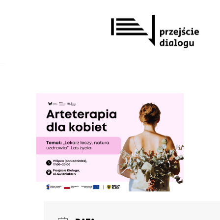
Przejdź
do
treści