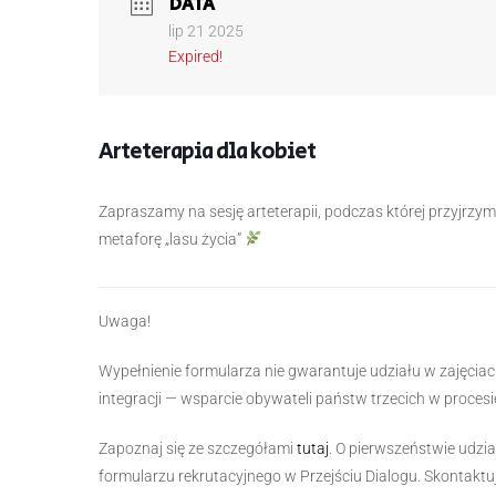
DATA
lip 21 2025
Expired!
Arteterapia dla kobiet
Zapraszamy na sesję arteterapii, podczas której przyjrzym
metaforę „lasu życia”
Uwaga!
Wypełnienie formularza nie gwarantuje udziału w zajęciac
integracji — wsparcie obywateli państw trzecich w proces
Zapoznaj się ze szczegółami
tutaj
. O pierwszeństwie udzi
formularzu rekrutacyjnego w Przejściu Dialogu. Skontaktuje