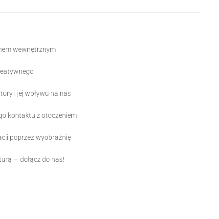
stanem wewnętrznym
kreatywnego
atury i jej wpływu na nas
go kontaktu z otoczeniem
acji poprzez wyobraźnię
turą — dołącz do nas!