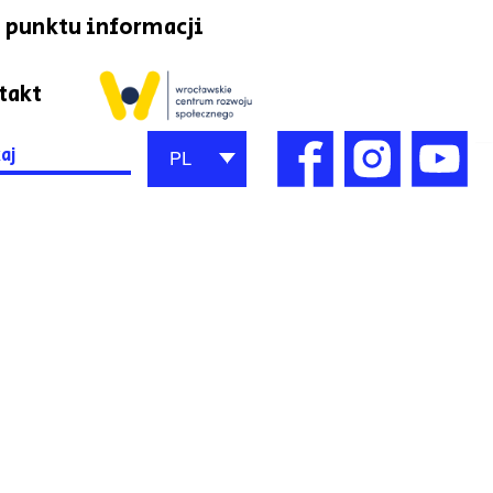
 punktu informacji
takt
h
PL