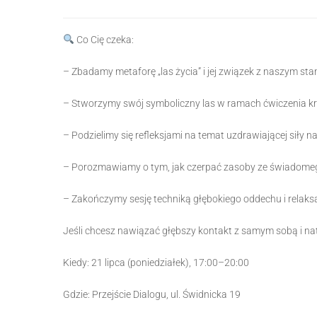
Co Cię czeka:
– Zbadamy metaforę „las życia” i jej związek z naszym 
– Stworzymy swój symboliczny las w ramach ćwiczenia 
– Podzielimy się refleksjami na temat uzdrawiającej siły n
– Porozmawiamy o tym, jak czerpać zasoby ze świadome
– Zakończymy sesję techniką głębokiego oddechu i relaks
Jeśli chcesz nawiązać głębszy kontakt z samym sobą i na
Kiedy: 21 lipca (poniedziałek), 17:00–20:00
Gdzie: Przejście Dialogu, ul. Świdnicka 19