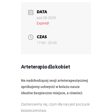
DATA
paź 06 2025
Expired!
CZAS
17:00 - 20:00
Arteterapia dla kobiet
Na nadchodzącej sesji arteterapeutycznej
spróbujemy uchwycić w kolażu nasze
idealne bezpieczne miejsce, a również:
Zastanowimy się, czym dla nas jest poczucie
bezpieczeństwa.