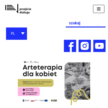
Przejdź
do
treści
Search
for:
PL