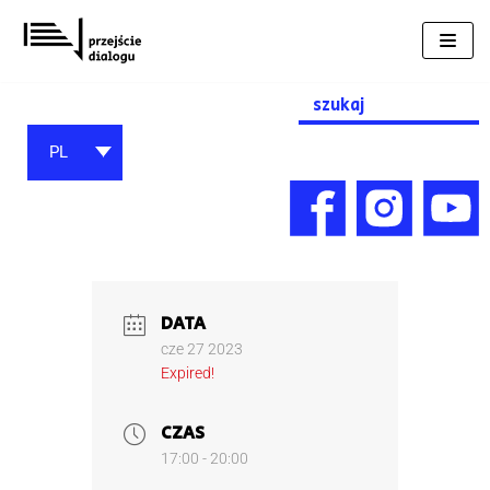
Przejdź
do
treści
Search
for:
PL
DATA
cze 27 2023
Expired!
CZAS
17:00 - 20:00