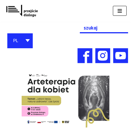
Przejdź
do
treści
Search
for:
PL