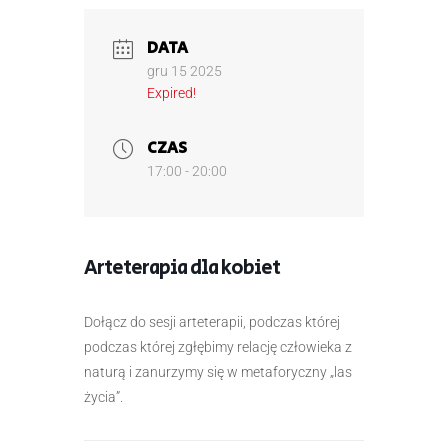
DATA
gru 15 2025
Expired!
CZAS
17:00 - 20:00
Arteterapia dla kobiet
Dołącz do sesji arteterapii, podczas której
podczas której zgłębimy relację człowieka z
naturą i zanurzymy się w metaforyczny „las
życia”.