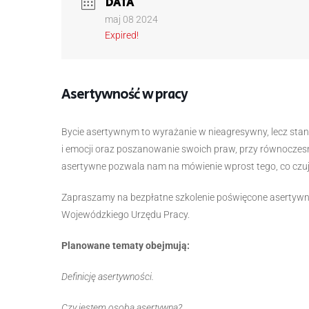
DATA
maj 08 2024
Expired!
Asertywność w pracy
Bycie asertywnym to wyrażanie w nieagresywny, lecz sta
i emocji oraz poszanowanie swoich praw, przy równocze
asertywne pozwala nam na mówienie wprost tego, co czuj
Zapraszamy na bezpłatne szkolenie poświęcone asertywno
Wojewódzkiego Urzędu Pracy.
Planowane tematy obejmują:
Definicję asertywności.
Czy jestem osobą asertywną?