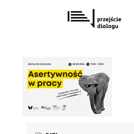
Przejdź
do
treści