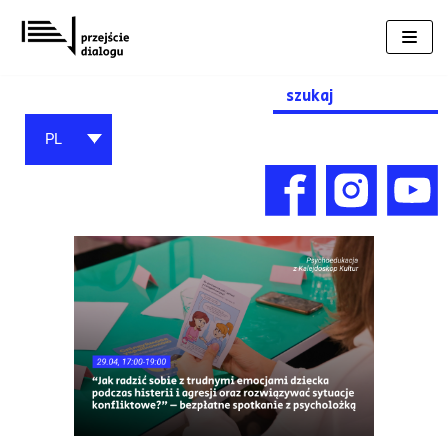
Przejdź
do
treści
Search
for:
PL