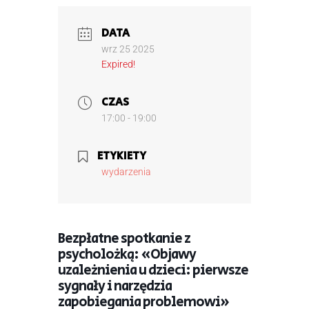
DATA
wrz 25 2025
Expired!
CZAS
17:00 - 19:00
ETYKIETY
wydarzenia
Bezpłatne spotkanie z
psycholożką: «Objawy
uzależnienia u dzieci: pierwsze
sygnały i narzędzia
zapobiegania problemowi»