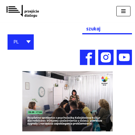
Przejdź
do
treści
Search
for:
PL