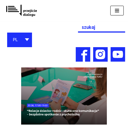
Przejdź
do
treści
Search
for:
PL