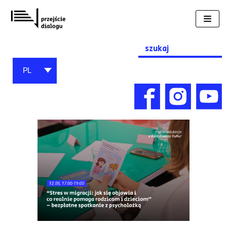
Przejdź
do
treści
Search
for:
PL