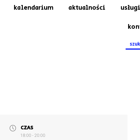
kalendarium
aktualności
usługi
kon
Searc
for:
CZAS
18:00 - 20:00