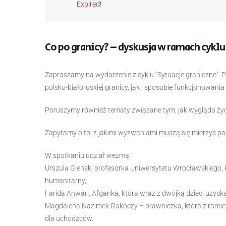
Expired!
Co po granicy? – dyskusja w ramach cyklu
Zapraszamy na wydarzenie z cyklu “Sytuacje graniczne”.
polsko-białoruskiej granicy, jak i sposobie funkcjonowan
Poruszymy również tematy związane tym, jak wygląda życ
Zapytamy o to, z jakimi wyzwaniami muszą się mierzyć p
W spotkaniu udział wezmą:
Urszula Glensk, profesorka Uniwersytetu Wrocławskiego, k
humanitarny,
Farida Anwari, Afganka, która wraz z dwójką dzieci uzysk
Magdalena Nazimek-Rakoczy – prawniczka, która z ramie
dla uchodźców.