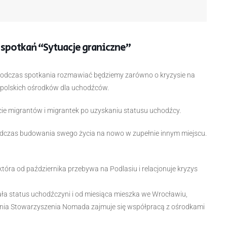
 spotkań “Sytuacje graniczne”
 Podczas spotkania rozmawiać będziemy zarówno o kryzysie na
ia polskich ośrodków dla uchodźców.
ie migrantów i migrantek po uzyskaniu statusu uchodźcy.
odczas budowania swego życia na nowo w zupełnie innym miejscu.
tóra od października przebywa na Podlasiu i relacjonuje kryzys
ała status uchodźczyni i od miesiąca mieszka we Wrocławiu,
nia Stowarzyszenia Nomada zajmuje się współpracą z ośrodkami