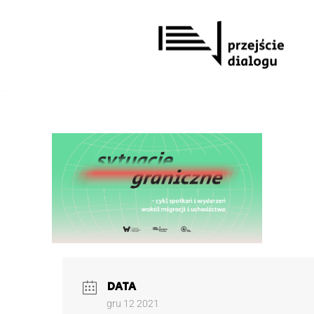
Przejdź
do
treści
DATA
gru 12 2021