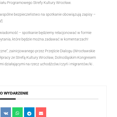
ału Programowego Strefy Kultury Wrocław.
e wspólne bezpieczeństwo na spotkanie obowiązują zapisy –
/
]
 wiadomość – spotkanie będziemy relacjonować w formie
 pytania, które będzie można zadawać w komentarzach!
czne”, zainicjowanego przez Przejście Dialogu (Wrocławskie
pracy ze Strefą Kultury Wrocław, Dolnośląskim Kongresem
ami działającymi na rzecz uchodźców/czyń i migrantów/ki .
TO WYDARZENIE