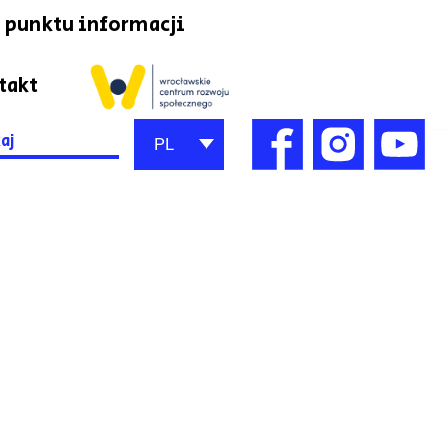
 punktu informacji
takt
h
PL