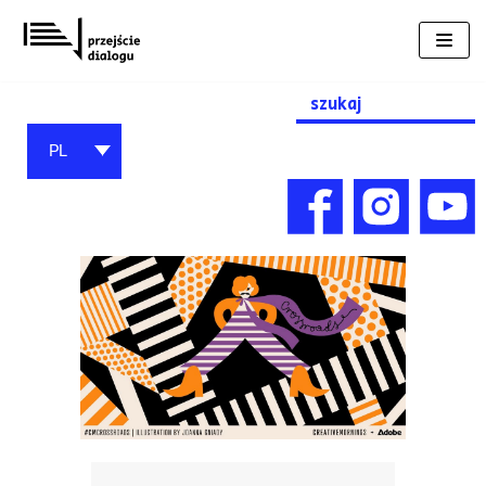
Przejdź
do
treści
Search
for:
PL