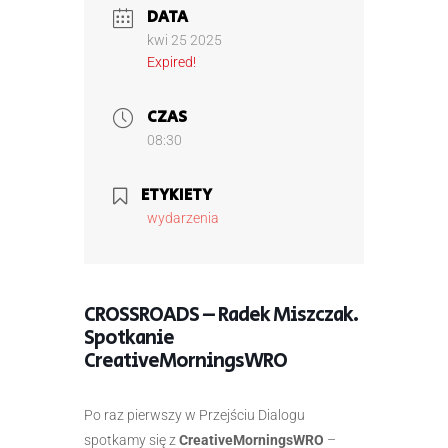
DATA
kwi 25 2025
Expired!
CZAS
08:30
ETYKIETY
wydarzenia
CROSSROADS – Radek Miszczak.
Spotkanie
CreativeMorningsWRO
Po raz pierwszy w Przejściu Dialogu
spotkamy się z
CreativeMorningsWRO
–