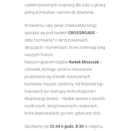
cyklem porannych inspiracji dla ludzi z głową
pełną pomysłów i sercem do działania.
W kwietniu cały świat CreativeMornings
spotyka się pod hasłem
CROSSROADS
–
żeby rozmawiać o skrzyżowaniach,
decyzjach i momentach, które zmieniają bieg
naszych historii.
Naszym gościem będzie
Radek Miszczak
–
człowiek, którego życie to nieustanne
przecinanie się ścieżek: kreatywnych
biznesów, muzyki i podróży. Od festiwali hip-
hopowych po startupy technologiczne i
eksplorację świata – Radek opowie o swoich
rozdrożach, skrzyżowaniach i wyborach,
które doprowadziły go tam, gdzie jest dziś.
Spotkamy się
25.04 o godz. 8:30
w miejscu,