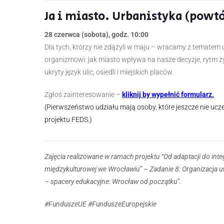
Ja i miasto. Urbanistyka (powtó
28 czerwca (sobota), godz. 10:00
Dla tych, którzy nie zdążyli w maju – wracamy z tematem
organizmowi: jak miasto wpływa na nasze decyzje, rytm życ
ukryty język ulic, osiedli i miejskich placów.
Zgłoś zainteresowanie –
kliknij by wypełnić formularz.
(Pierwszeństwo udziału mają osoby, które jeszcze nie uc
projektu FEDS.)
Zajęcia realizowane w ramach projektu “Od adaptacji do integ
międzykulturowej we Wrocławiu” – Zadanie 8: Organizacja u
– spacery edukacyjne: Wrocław od początku”.
#FunduszeUE #FunduszeEuropejskie