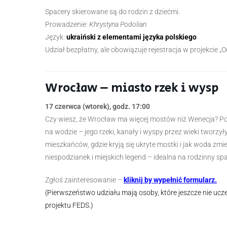
Spacery skierowane są do rodzin z dziećmi.
Prowadzenie:
Khrystyna Podolian
Język:
ukraiński z elementami języka polskiego
Udział bezpłatny, ale obowiązuje rejestracja w projekcie „Od
Wrocław – miasto rzek i wysp
17 czerwca (wtorek), godz. 17:00
Czy wiesz, że Wrocław ma więcej mostów niż Wenecja? P
na wodzie – jego rzeki, kanały i wyspy przez wieki tworzy
mieszkańców, gdzie kryją się ukryte mostki i jak woda zm
niespodzianek i miejskich legend – idealna na rodzinny sp
Zgłoś zainteresowanie –
kliknij by wypełnić formularz.
(Pierwszeństwo udziału mają osoby, które jeszcze nie uc
projektu FEDS.)