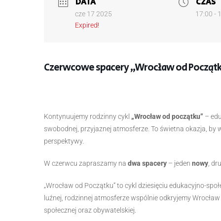
DATA
CZAS
cze 17 2025
17:00 - 
Expired!
Czerwcowe spacery „Wrocław od Począt
Kontynuujemy rodzinny cykl
„Wrocław od początku”
– edu
swobodnej, przyjaznej atmosferze. To świetna okazja, by 
perspektywy.
W czerwcu zapraszamy na
dwa spacery
– jeden
nowy
, dr
„Wrocław od Początku” to cykl dziesięciu edukacyjno-społ
luźnej, rodzinnej atmosferze wspólnie odkryjemy Wrocław
społecznej oraz obywatelskiej.