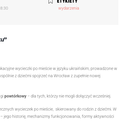
ETYKIETY
18:30
wydarzenia
ku”
kacyjne wycieczki po mieście w języku ukraińskim, prowadzone w
wspólnie z dziećmi spojrzeć na Wrocław z zupełnie nowej
ugi
powtórkowy
– dla tych, którzy nie mogli dołączyć wcześniej.
ecznych wycieczek po mieście, skierowany do rodzin z dziećmi. W
 – jego historię, mechanizmy funkcjonowania, formy aktywności