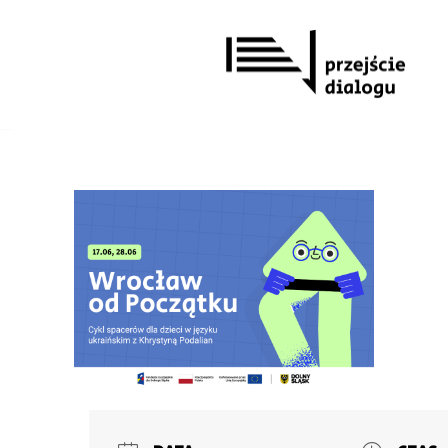
Przejdź
do
treści