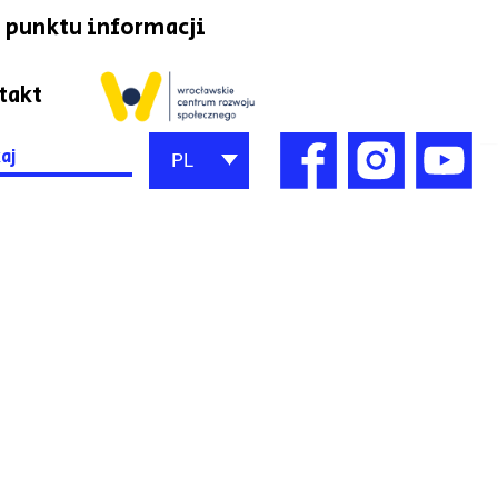
 punktu informacji
takt
h
PL