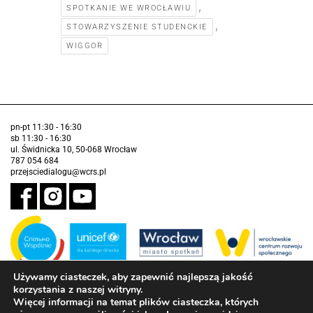
,
SPOTKANIE WE WROCŁAWIU
,
STOWARZYSZENIE STUDENCKIE
WIGGOR
pn-pt 11:30 - 16:30
sb 11:30 - 16:30
ul. Świdnicka 10, 50-068 Wrocław
787 054 684
przejsciedialogu@wcrs.pl
Używamy ciasteczek, aby zapewnić najlepszą jakość
korzystania z naszej witryny.
Zadanie realizowane ze środków Gminy Wrocław w partnerstwie z
Funduszem Narodów Zjednoczonych na Rzecz Dzieci (UNICEF)
Więcej informacji na temat plików ciasteczka, których