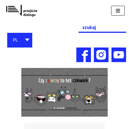
Przejdź
do
treści
Search
for:
PL