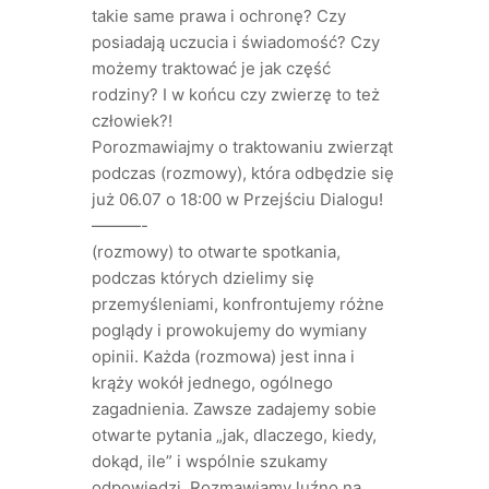
takie same prawa i ochronę? Czy
posiadają uczucia i świadomość? Czy
możemy traktować je jak część
rodziny? I w końcu czy zwierzę to też
człowiek?!
Porozmawiajmy o traktowaniu zwierząt
podczas (rozmowy), która odbędzie się
już 06.07 o 18:00 w Przejściu Dialogu!
———-
(rozmowy) to otwarte spotkania,
podczas których dzielimy się
przemyśleniami, konfrontujemy różne
poglądy i prowokujemy do wymiany
opinii. Każda (rozmowa) jest inna i
krąży wokół jednego, ogólnego
zagadnienia. Zawsze zadajemy sobie
otwarte pytania „jak, dlaczego, kiedy,
dokąd, ile” i wspólnie szukamy
odpowiedzi. Rozmawiamy luźno na