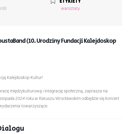
ETYKIETY
0:00
warsztaty
apustaBand (10. Urodziny Fundacji Kalejdoskop
cją Kalejdoskop Kultur!
pracę międzykulturową i integrację społeczną, zaprasza na
istopada 2024 roku
w Ratuszu Wrocławskim odbędzie się koncert
 wydarzenia towarzyszące.
Dialogu