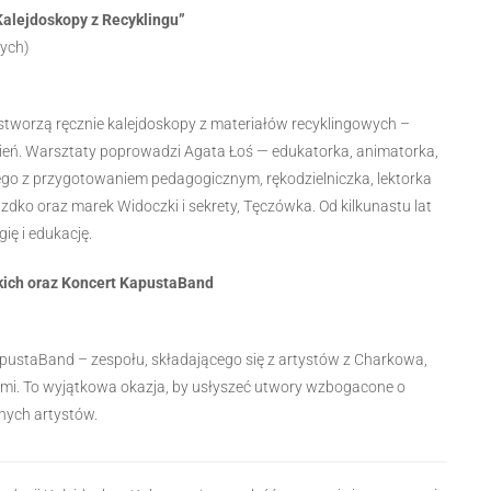
alejdoskopy z Recyklingu”
łych)
y stworzą ręcznie kalejdoskopy z materiałów recyklingowych –
eń. Warsztaty poprowadzi Agata Łoś — edukatorka, animatorka,
go z przygotowaniem pedagogicznym, rękodzielniczka, lektorka
azdko oraz marek Widoczki i sekrety, Tęczówka. Od kilkunastu lat
ię i edukację.
skich oraz Koncert KapustaBand
KapustaBand – zespołu, składającego się z artystów z Charkowa,
ami. To wyjątkowa okazja, by usłyszeć utwory wzbogacone o
nych artystów.