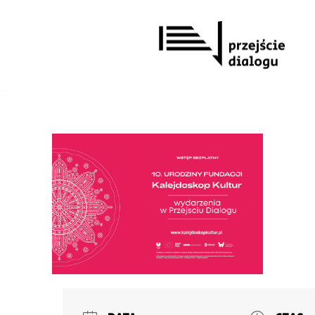
Przejdź
do
treści