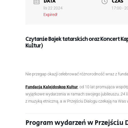
DATA
CZAS
lis 22 2024
17:00 - 2
Expired!
Czytanie Bajek tatarskich oraz Koncert K
Kultur)
Nie przegap okazji celebrować różnorodność wraz z funda
Fundacja Kalejdoskop Kultur
, od 10 lat promująca współ
wyjątkowe wydarzenia w ramach swojego jubileuszu.
24 l
z muzyką etniczną, a w Przejściu Dialogu czekają na Was
Program wydarzeń w Przejściu 