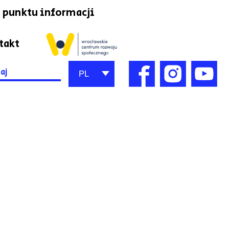
 punktu informacji
takt
h
PL