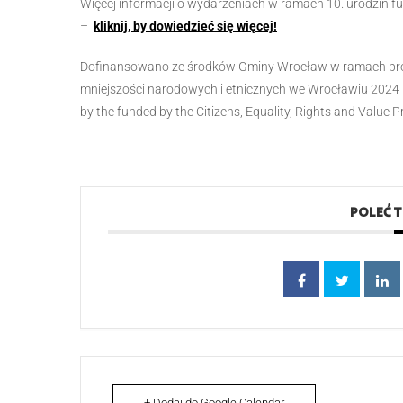
Więcej informacji o wydarzeniach w ramach 10. urodzin fu
–
kliknij, by dowiedzieć się więcej!
Dofinansowano ze środków Gminy Wrocław w ramach projek
mniejszości narodowych i etnicznych we Wrocławiu 2024 –
by the funded by the Citizens, Equality, Rights and Valu
POLEĆ 
+ Dodaj do Google Calendar