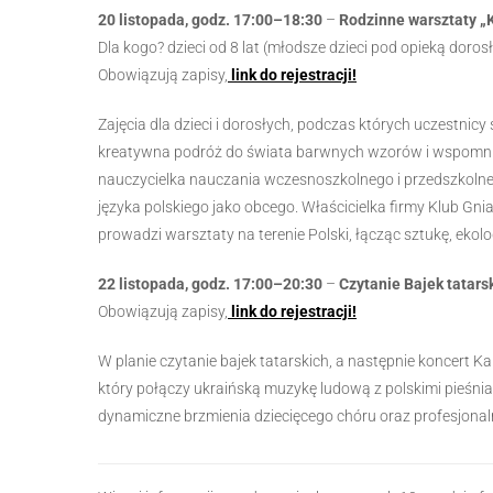
20 listopada, godz. 17:00–18:30
–
Rodzinne warsztaty „K
Dla kogo? dzieci od 8 lat (młodsze dzieci pod opieką doros
Obowiązują zapisy,
link do rejestracji!
Zajęcia dla dzieci i dorosłych, podczas których uczestnic
kreatywna podróż do świata barwnych wzorów i wspomni
nauczycielka nauczania wczesnoszkolnego i przedszkolne
języka polskiego jako obcego. Właścicielka firmy Klub Gni
prowadzi warsztaty na terenie Polski, łącząc sztukę, ekolog
22 listopada, godz. 17:00–20:30
–
Czytanie Bajek tatar
Obowiązują zapisy,
link do rejestracji!
W planie czytanie bajek tatarskich, a następnie koncert 
który połączy ukraińską muzykę ludową z polskimi pieśni
dynamiczne brzmienia dziecięcego chóru oraz profesjonal