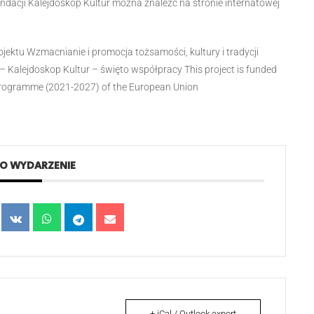
ndacji Kalejdoskop Kultur można znaleźć na stronie internatowej
tu Wzmacnianie i promocja tożsamości, kultury i tradycji
 Kalejdoskop Kultur – święto współpracy This project is funded
e Programme (2021-2027) of the European Union
TO WYDARZENIE
+ iCal / Outlook export