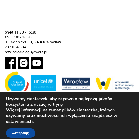
pn-pt 11:30 - 16:30
sb 11:30 - 16:30
ul. Świdnicka 10, 50-068 Wrocław
787 054 684
przejsciedialogu@wcrs.pl
Używamy ciasteczek, aby zapewnić najlepszą jakość
korzystania z naszej witryny.
Zadanie realizowane ze środków Gminy Wrocław w partnerstwie z
Funduszem Narodów Zjednoczonych na Rzecz Dzieci (UNICEF)
Więcej informacji na temat plików ciasteczka, których
używamy, oraz możliwości ich wyłączenia znajdziesz w
Deklaracja dostępności
.
ustawieniach
Akceptuję