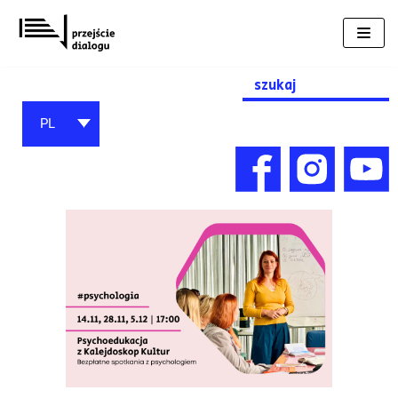
Przejdź
do
treści
Search
for:
PL