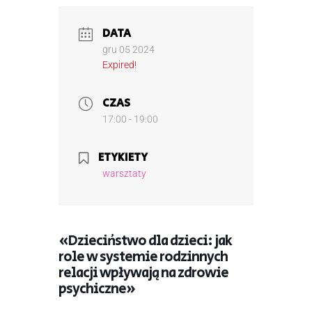
DATA
gru 05 2024
Expired!
CZAS
17:00 - 19:00
ETYKIETY
warsztaty
«Dzieciństwo dla dzieci: jak
role w systemie rodzinnych
relacji wpływają na zdrowie
psychiczne»