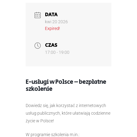
DATA
kwi 20 2026
Expired!
CZAS
17:00 - 19:00
E-usługi w Polsce – bezpłatne
szkolenie
Dowiedz się, jak korzystać z internetowych
usług publicznych, które ułatwiają codzienne
życie w Polsce!
W programie szkolenia m.in.: