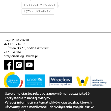
,
E-USŁUGI W POLSCE
JĘZYK UKRAIŃSKI
pn-pt 11:30 - 16:30
sb 11:30 - 16:30
ul. Świdnicka 10, 50-068 Wrocław
787 054 684
przejsciedialogu@wcrs.pl
Używamy ciasteczek, aby zapewnić najlepszą jakość
korzystania z naszej witryny.
Zadanie realizowane ze środków Gminy Wrocław w partnerstwie z
Funduszem Narodów Zjednoczonych na Rzecz Dzieci (UNICEF)
Więcej informacji na temat plików ciasteczka, których
używamy, oraz możliwości ich wyłączenia znajdziesz w
Deklaracja dostępności