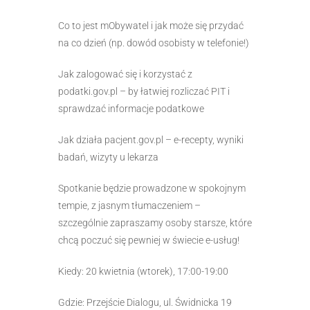
Co to jest mObywatel i jak może się przydać
na co dzień (np. dowód osobisty w telefonie!)
Jak zalogować się i korzystać z
podatki.gov.pl – by łatwiej rozliczać PIT i
sprawdzać informacje podatkowe
Jak działa pacjent.gov.pl – e-recepty, wyniki
badań, wizyty u lekarza
Spotkanie będzie prowadzone w spokojnym
tempie, z jasnym tłumaczeniem –
szczególnie zapraszamy osoby starsze, które
chcą poczuć się pewniej w świecie e-usług!
Kiedy: 20 kwietnia (wtorek), 17:00-19:00
Gdzie: Przejście Dialogu, ul. Świdnicka 19