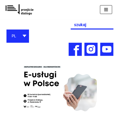
Przejdź
do
treści
Search
for:
PL