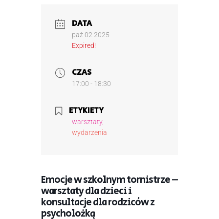
DATA
paź 02 2025
Expired!
CZAS
17:00 - 18:30
ETYKIETY
warsztaty,
wydarzenia
Emocje w szkolnym tornistrze –
warsztaty dla dzieci i
konsultacje dla rodziców z
psycholożką