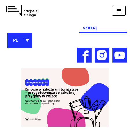
Przejdź
do
treści
Search
for:
PL