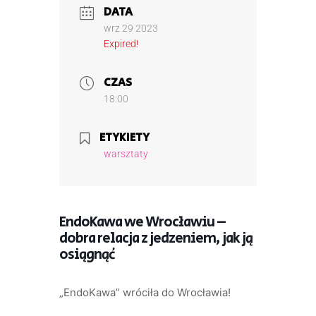
DATA
wrz 29 2023
Expired!
CZAS
18:00
ETYKIETY
warsztaty
EndoKawa we Wrocławiu –
dobra relacja z jedzeniem, jak ją
osiągnąć
„EndoKawa” wróciła do Wrocławia!