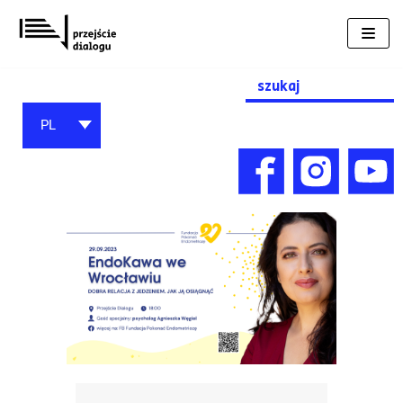
Przejdź
do
treści
Search
for:
PL