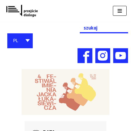
Przejdź
do
treści
Search
for:
PL