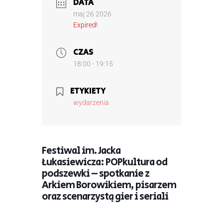
DATA
maj 26 2026
Expired!
CZAS
18:00 - 19:15
ETYKIETY
wydarzenia
Festiwal im. Jacka
Łukasiewicza: POPkultura od
podszewki – spotkanie z
Arkiem Borowikiem, pisarzem
oraz scenarzystą gier i seriali