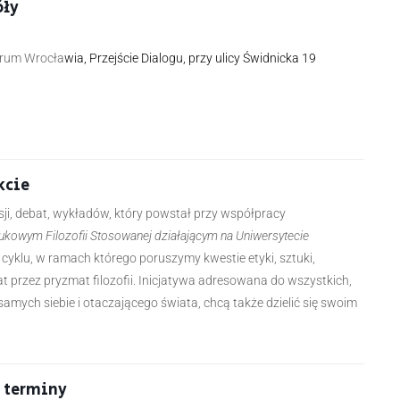
óły
ntrum Wrocła
wia, Przejście Dialogu, przy ulicy Świdnicka 19
kcie
sji, debat, wykładów, który powstał przy współpracy
owym Filozofii Stosowanej działającym na Uniwersytecie
 cyklu, w ramach którego poruszymy kwestie etyki, sztuki,
t przez pryzmat filozofii. Inicjatywa adresowana do wszystkich,
amych siebie i otaczającego świata, chcą także dzielić się swoim
 t
erminy