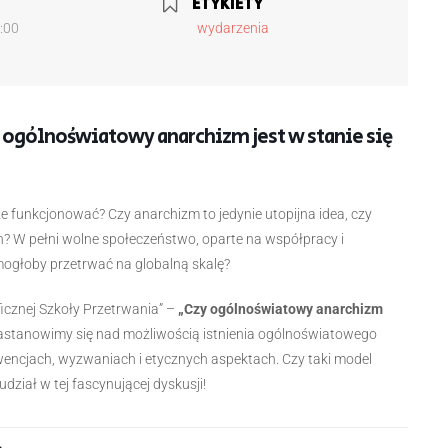
ETYKIETY
5:00
wydarzenia
y ogólnoświatowy anarchizm jest w stanie się
e funkcjonować? Czy anarchizm to jedynie utopijna idea, czy
h? W pełni wolne społeczeństwo, oparte na współpracy i
 mogłoby przetrwać na globalną skalę?
icznej Szkoły Przetrwania” –
„Czy ogólnoświatowy anarchizm
zastanowimy się nad możliwością istnienia ogólnoświatowego
ncjach, wyzwaniach i etycznych aspektach. Czy taki model
dział w tej fascynującej dyskusji!