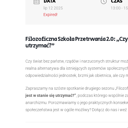
DATA
CZAS
lip 12 2025
13:00 - 1
Expired!
Filozoficzna Szkoła Przetrwania 2.0: „Cz
utrzymać?”
Czy świat bez państw, rządów i narzuconych struktur moż
realna alternatywa dla istniejących systemów społecznyc
odpowiedzialności jednostek, brzmi jak obietnica, ale czy
Zapraszamy na szóste spotkanie drugiego sezonu „Filozof
jest w stanie się utrzymać?”
, podczas którego wspólnie 
anarchizmu. Porozmawiamy o jego praktycznych konsekwe
społeczeństwa jest w ogóle możliwy? Dołącz do nas i weź u