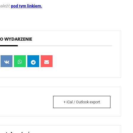
naleźć
pod tym linkiem.
TO WYDARZENIE
+ iCal / Outlook export