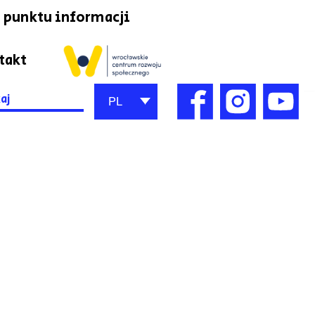
 punktu informacji
takt
h
PL