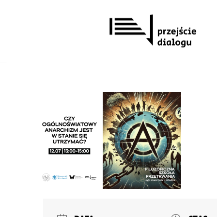
Przejdź
do
treści