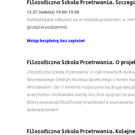
Filozoficzna Szkoła Przetrwania. Szczeg
12.07 (sobota) 13:00-15:00
Wykład będzie odbywać się w miejskiej przestrzeni, w ce
(przejście podziemne).
Wstęp bezpłatny, bez zapisów!
Filozoficzna Szkoła Przetrwania. O proje
„Filozoficzna Szkoła Przetrwania” to cykl otwartych dysku
Wrocławskiego Centrum Rozwoju Społecznego
z
Kołem Nauk
Wrocławskim
. Od 11 kwietnia rozpoczyna się druga edycja
anarchizmu i środowiska. Każdy, kto chce spojrzeć na świa
którzy poszukują filozoficznej wrażliwości w poznawaniu s
doświadczeniem.
Filozoficzna Szkoła Przetrwania. Kolejne