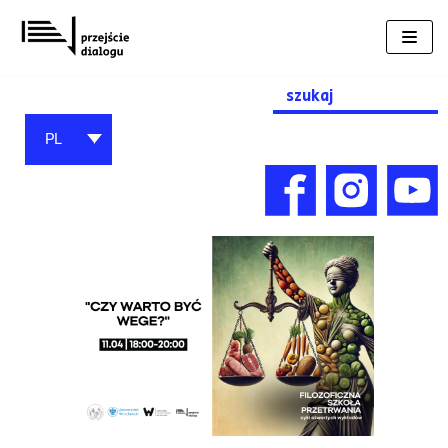
Przejdź
do
treści
Search
for:
PL