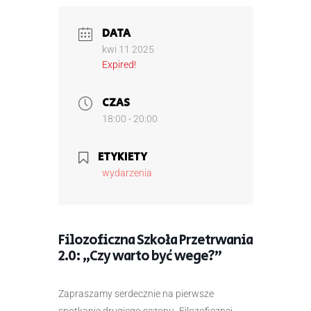
DATA
kwi 11 2025
Expired!
CZAS
18:00 - 20:00
ETYKIETY
wydarzenia
Filozoficzna Szkoła Przetrwania
2.0: „Czy warto być wege?”
Zapraszamy serdecznie na pierwsze
spotkanie drugiego sezonu „Filozoficznej