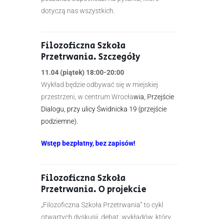
dotyczą nas wszystkich.
Filozoficzna Szkoła
Przetrwania. Szczegóły
11.04 (piątek) 18:00-20:00
Wykład będzie odbywać się w miejskiej
przestrzeni, w centrum Wrocła
wia, Przejście
Dialogu, przy ulicy Świdnicka 19 (przejście
podziemne).
Wstęp bezpłatny, bez zapisów!
Filozoficzna Szkoła
Przetrwania. O projekcie
„Filozoficzna Szkoła Przetrwania” to cykl
otwartych dyskusji, debat, wykładów, który