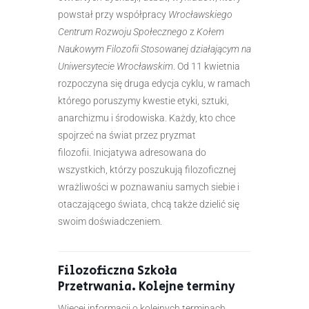
powstał przy współpracy
Wrocławskiego
Centrum Rozwoju Społecznego
z
Kołem
Naukowym Filozofii Stosowanej działającym na
Uniwersytecie Wrocławskim
. Od 11 kwietnia
rozpoczyna się druga edycja cyklu, w ramach
którego poruszymy kwestie etyki, sztuki,
anarchizmu i środowiska. Każdy, kto chce
spojrzeć na świat przez pryzmat
filozofii. Inicjatywa adresowana do
wszystkich, którzy poszukują filozoficznej
wrażliwości w poznawaniu samych siebie i
otaczającego świata, chcą także dzielić się
swoim doświadczeniem.
Filozoficzna Szkoła
Przetrwania. Kolejne t
erminy
Więcej informacji o kolejnych terminach