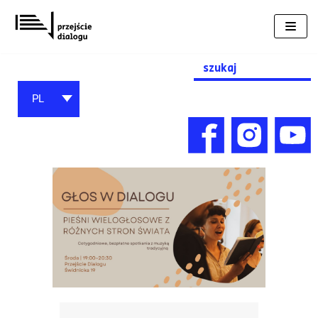
Przejdź
do
treści
Search
for:
PL