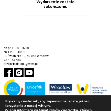
Wydarzenie zostało
zakończone.
pn-pt 11:30 - 16:30
sb 11:30 - 16:30
ul. Świdnicka 10, 50-068 Wrocław
787 054 684
przejsciedialogu@wcrs.pl
Używamy ciasteczek, aby zapewnić najlepszą jakość
korzystania z naszej witryny.
Zadanie realizowane ze środków Gminy Wrocław w partnerstwie z
Funduszem Narodów Zjednoczonych na Rzecz Dzieci (UNICEF)
Więcej informacji na temat plików ciasteczka, których