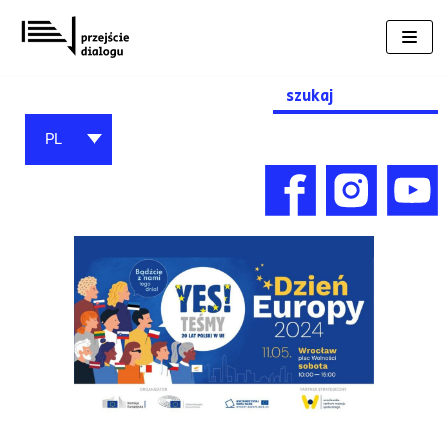
Przejdź
do
treści
Search
for:
PL