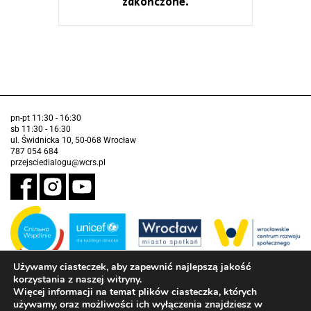
zakończone.
pn-pt 11:30 - 16:30
sb 11:30 - 16:30
ul. Świdnicka 10, 50-068 Wrocław
787 054 684
przejsciedialogu@wcrs.pl
Używamy ciasteczek, aby zapewnić najlepszą jakość
korzystania z naszej witryny.
Zadanie realizowane ze środków Gminy Wrocław w partnerstwie z
Funduszem Narodów Zjednoczonych na Rzecz Dzieci (UNICEF)
Więcej informacji na temat plików ciasteczka, których
używamy, oraz możliwości ich wyłączenia znajdziesz w
Deklaracja dostępności