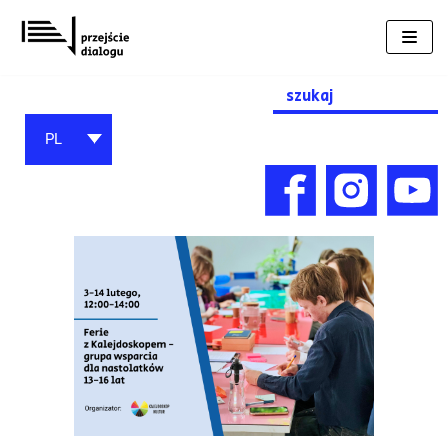
Przejdź
do
treści
Search
for:
PL