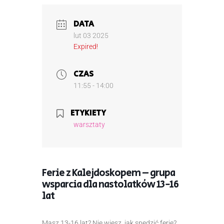
DATA
lut 03 2025
Expired!
CZAS
11:55 - 14:00
ETYKIETY
warsztaty
Ferie z Kalejdoskopem – grupa
wsparcia dla nastolatków 13-16
lat
Masz 13-16 lat? Nie wiesz, jak spędzić ferie?