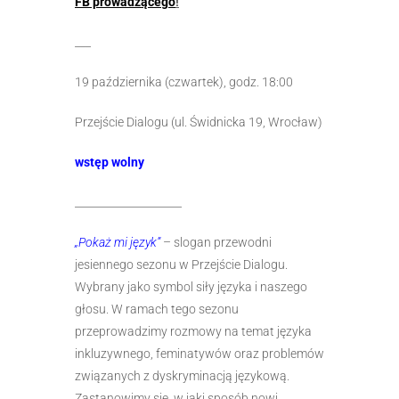
FB prowadzącego
!
___
19 października (czwartek), godz. 18:00
Przejście Dialogu (ul. Świdnicka 19, Wrocław)
wstęp wolny
____________________
„Pokaż mi język”
– slogan przewodni
jesiennego sezonu w Przejście Dialogu.
Wybrany jako symbol siły języka i naszego
głosu. W ramach tego sezonu
przeprowadzimy rozmowy na temat języka
inkluzywnego, feminatywów oraz problemów
związanych z dyskryminacją językową.
Zastanowimy się, w jaki sposób nowi