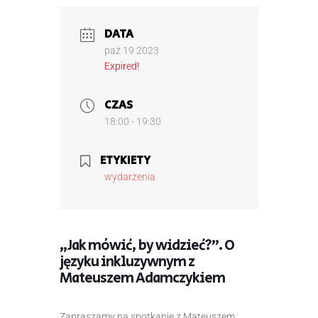
DATA
paź 19 2023
Expired!
CZAS
18:00 - 19:30
ETYKIETY
wydarzenia
„Jak mówić, by widzieć?”. O
języku inkluzywnym z
Mateuszem Adamczykiem
Zapraszamy na spotkanie z Mateuszem