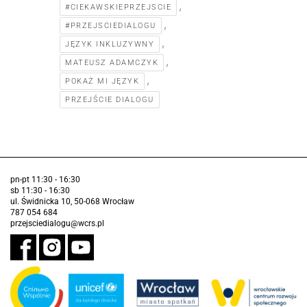
,
#CIEKAWSKIEPRZEJSCIE
,
#PRZEJSCIEDIALOGU
,
JĘZYK INKLUZYWNY
,
MATEUSZ ADAMCZYK
,
POKAŻ MI JĘZYK
PRZEJŚCIE DIALOGU
pn-pt 11:30 - 16:30
sb 11:30 - 16:30
ul. Świdnicka 10, 50-068 Wrocław
787 054 684
przejsciedialogu@wcrs.pl