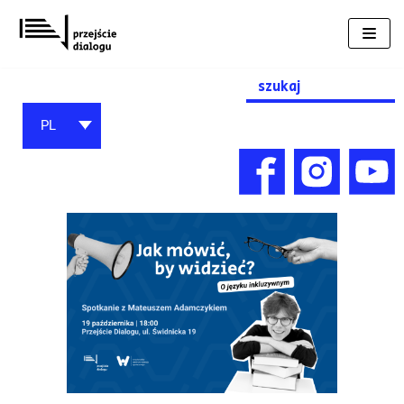
Przejdź
do
treści
Search
for:
PL