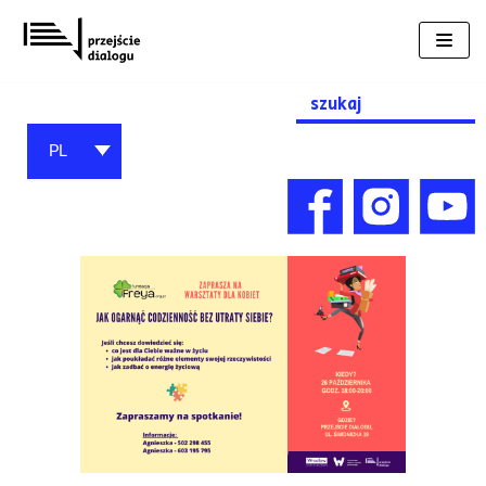
Przejdź
do
treści
Search
for:
PL