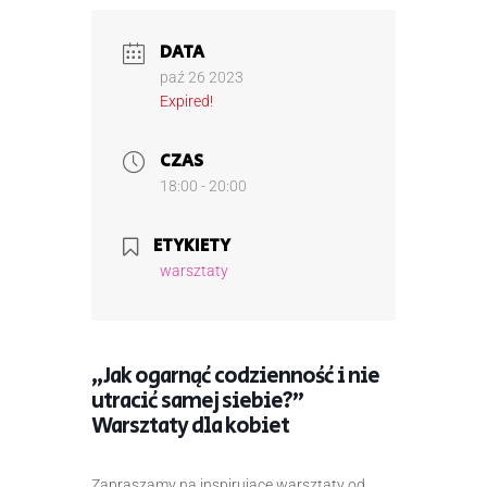
DATA
paź 26 2023
Expired!
CZAS
18:00 - 20:00
ETYKIETY
warsztaty
„Jak ogarnąć codzienność i nie
utracić samej siebie?”
Warsztaty dla kobiet
Zapraszamy na inspirujące warsztaty od