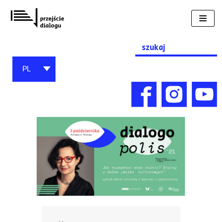
Przejdź
do
treści
Search
for:
PL