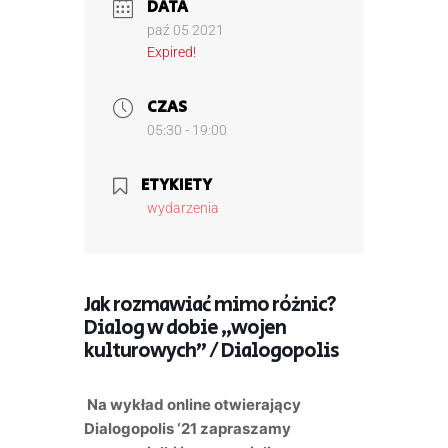
DATA
paź 05 2021
Expired!
CZAS
05:30 - 19:00
ETYKIETY
wydarzenia
Jak rozmawiać mimo różnic?
Dialog w dobie „wojen
kulturowych” / Dialogopolis
Na wykład online otwierający
Dialogopolis ‘21 zapraszamy