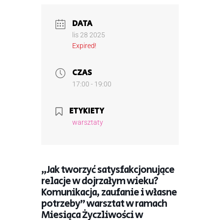
DATA
lis 28 2025
Expired!
CZAS
17:00 - 19:00
ETYKIETY
warsztaty
„Jak tworzyć satysfakcjonujące
relacje w dojrzałym wieku?
Komunikacja, zaufanie i własne
potrzeby” warsztat w ramach
Miesiąca Życzliwości w