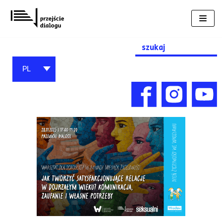
Przejdź
do
treści
Search
for:
PL