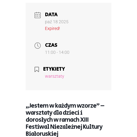
DATA
paź 18 2025
Expired!
CZAS
11:00 - 14:00
ETYKIETY
warsztaty
„Jestem w każdym wzorze” –
warsztaty dla dzieci i
dorosłych w ramach XIII
Festiwal Niezależnej Kultury
Białoruskiej