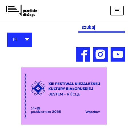
Przejdź
do
treści
Search
for:
PL