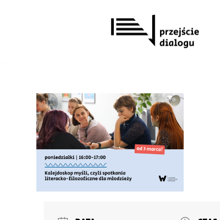
Przejdź
do
treści