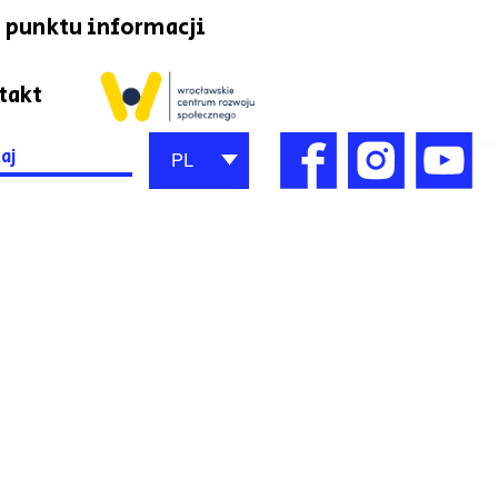
 punktu informacji
takt
h
PL