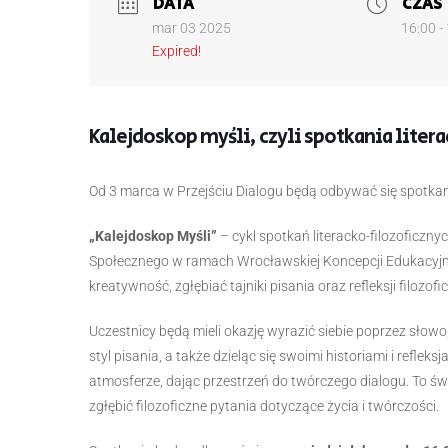
DATA
CZAS
mar 03 2025
16:00 -
Expired!
Kalejdoskop myśli, czyli spotkania liter
Od 3 marca w Przejściu Dialogu będą odbywać się spotkania
„Kalejdoskop Myśli”
– cykl spotkań literacko-filozoficz
Społecznego w ramach Wrocławskiej Koncepcji Edukacyjn
kreatywność, zgłębiać tajniki pisania oraz refleksji filozofi
Uczestnicy będą mieli okazję wyrazić siebie poprzez słow
styl pisania, a także dzieląc się swoimi historiami i refleks
atmosferze, dając przestrzeń do twórczego dialogu. To świ
zgłębić filozoficzne pytania dotyczące życia i twórczości.