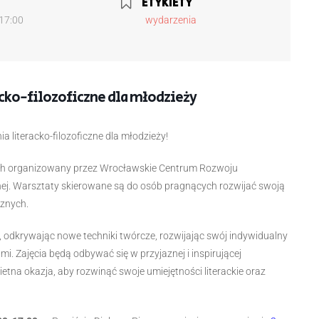
ETYKIETY
 17:00
wydarzenia
acko-filozoficzne dla młodzieży
 literacko-filozoficzne dla młodzieży!
nych organizowany przez Wrocławskie Centrum Rozwoju
ej. Warsztaty skierowane są do osób pragnących rozwijać swoją
cznych.
o, odkrywając nowe techniki twórcze, rozwijając swój indywidualny
jami. Zajęcia będą odbywać się w przyjaznej i inspirującej
etna okazja, aby rozwinąć swoje umiejętności literackie oraz