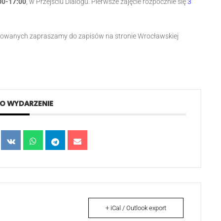
00-17:00
, w Przejściu Dialogu. Pierwsze zajęcie rozpocznie się
3
resowanych zapraszamy do zapisów na stronie Wrocławskiej
TO WYDARZENIE
+ iCal / Outlook export