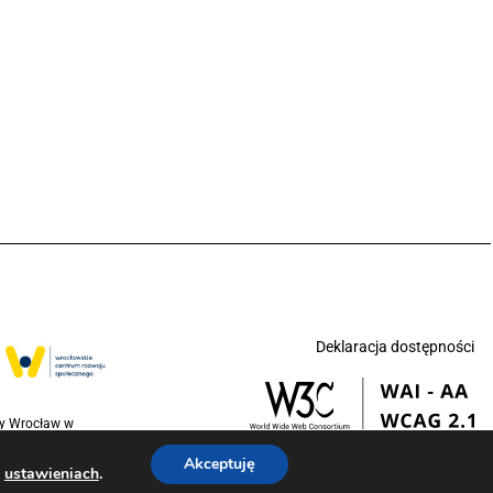
Deklaracja dostępności
ny Wrocław w
jednoczonych na
Akceptuję
w
.
ustawieniach