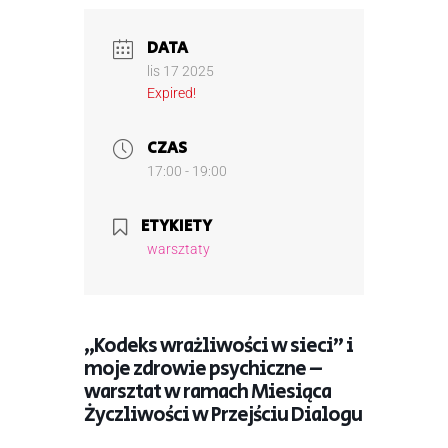
DATA
lis 17 2025
Expired!
CZAS
17:00 - 19:00
ETYKIETY
warsztaty
„Kodeks wrażliwości w sieci” i
moje zdrowie psychiczne –
warsztat w ramach Miesiąca
Życzliwości w Przejściu Dialogu