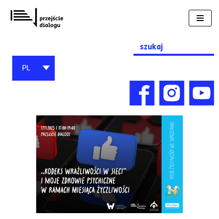
Przejdź
do
treści
Search
for:
PL