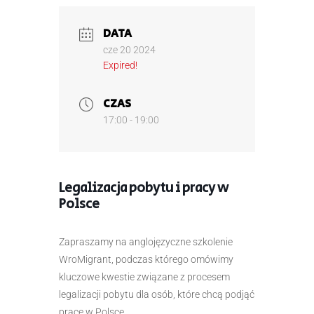
DATA
cze 20 2024
Expired!
CZAS
17:00 - 19:00
Legalizacja pobytu i pracy w
Polsce
Zapraszamy na anglojęzyczne szkolenie
WroMigrant, podczas którego omówimy
kluczowe kwestie związane z procesem
legalizacji pobytu dla osób, które chcą podjąć
pracę w Polsce.