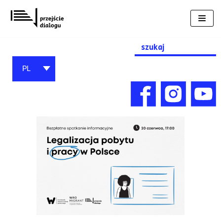
Przejdź
do
treści
Search
for:
PL