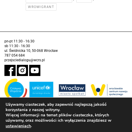
WROMIGRANT
pn-pt 11:30 - 16:30
sb 11:30 - 16:30
ul. Świdnicka 10, 50-068 Wrocław
787 054 684
przejsciedialogu@wcrs.pl
Używamy ciasteczek, aby zapewnić najlepszą jakość
korzystania z naszej witryny.
Zadanie realizowane ze środków Gminy Wrocław w partnerstwie z
Funduszem Narodów Zjednoczonych na Rzecz Dzieci (UNICEF)
Więcej informacji na temat plików ciasteczka, których
używamy, oraz możliwości ich wyłączenia znajdziesz w
Deklaracja dostępności
.
ustawieniach