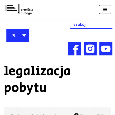
Przejdź
do
treści
Search
for:
PL
legalizacja
pobytu