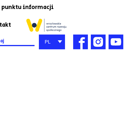
 punktu informacji
takt
h
PL