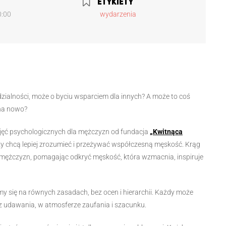
ETYKIETY
0:00
wydarzenia
dzialności, może o byciu wsparciem dla innych? A może to coś
 na nowo?
zajęć psychologicznych dla mężczyzn od fundacja
„Kwitnąca
zy chcą lepiej zrozumieć i przeżywać współczesną męskość. Krąg
iu mężczyzn, pomagając odkryć męskość, która wzmacnia, inspiruje
 się na równych zasadach, bez ocen i hierarchii. Każdy może
ez udawania, w atmosferze zaufania i szacunku.