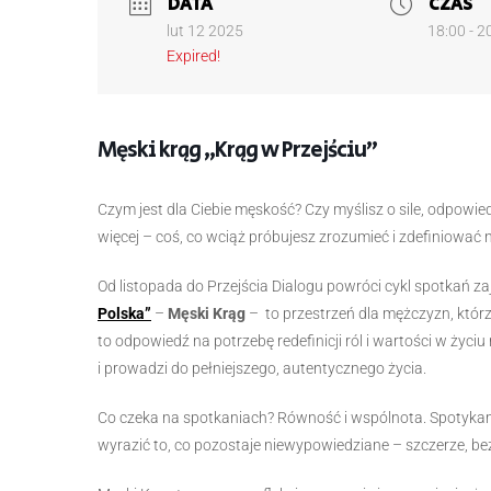
DATA
CZAS
lut 12 2025
18:00 - 2
Expired!
Męski krąg „Krąg w Przejściu”
Czym jest dla Ciebie męskość? Czy myślisz o sile, odpowie
więcej – coś, co wciąż próbujesz zrozumieć i zdefiniować
Od listopada do Przejścia Dialogu powróci cykl spotkań 
Polska”
–
Męski Krąg
– to przestrzeń dla mężczyzn, któr
to odpowiedź na potrzebę redefinicji ról i wartości w życ
i prowadzi do pełniejszego, autentycznego życia.
Co czeka na spotkaniach? Równość i wspólnota. Spotykamy
wyrazić to, co pozostaje niewypowiedziane – szczerze, b