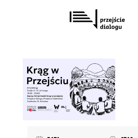
Przejdź
do
treści