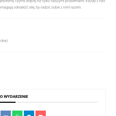
że jesteśmy czymś więcej niż tylko naszymi problemami. Każdy z nas
agają odnaleźć siłę, by radzić sobie z nimi razem.
ickie)
TO WYDARZENIE