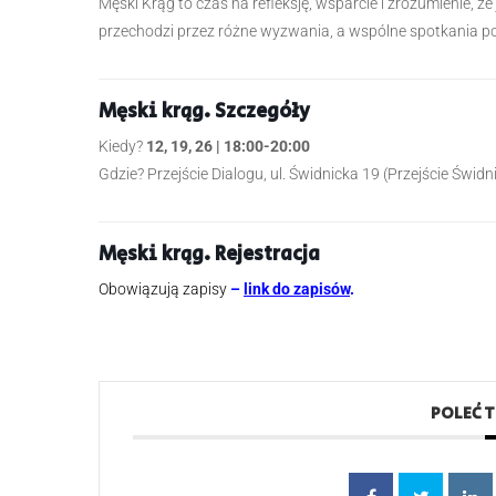
Męski Krąg to czas na refleksję, wsparcie i zrozumienie, 
przechodzi przez różne wyzwania, a wspólne spotkania pom
Męski krąg. Szczegóły
Kiedy?
12, 19, 26 | 18:00-20:00
Gdzie? Przejście Dialogu, ul. Świdnicka 19 (Przejście Świdn
Męski krąg. Rejestracja
Obowiązują zapisy
–
link do zapisów
.
POLEĆ 