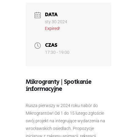
DATA
sty 30 2024
Expired!
CZAS
17:30 - 19:00
Mikrogranty | Spotkanie
informacyjne
Rusza pierwszy w 2024 roku nabór do
Mikrograntów! Od 1 do 15 lutego zgłoście
swój projekt na integrujące wydarzenia na
wrocławskich osiedlach. Propozycje
inicjatyw z zakresu animacji, rekreacji,