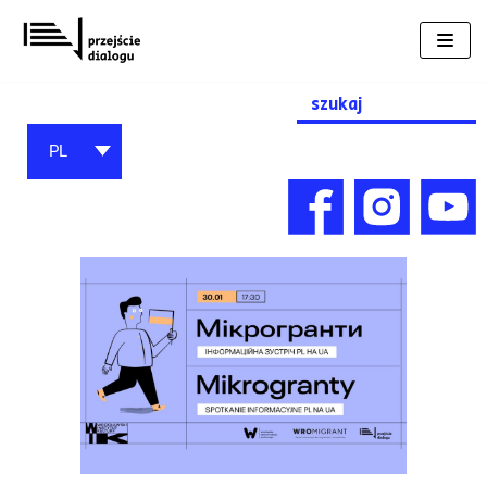
Przejdź
do
treści
Search
for:
PL