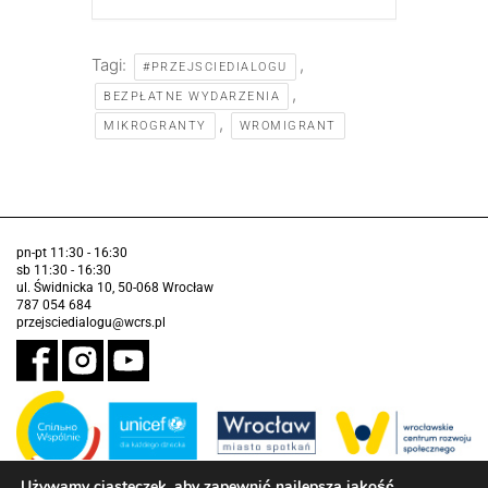
Tagi:
,
#PRZEJSCIEDIALOGU
,
BEZPŁATNE WYDARZENIA
,
MIKROGRANTY
WROMIGRANT
pn-pt 11:30 - 16:30
sb 11:30 - 16:30
ul. Świdnicka 10, 50-068 Wrocław
787 054 684
przejsciedialogu@wcrs.pl
Używamy ciasteczek, aby zapewnić najlepszą jakość