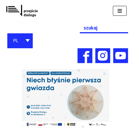
Przejdź
do
treści
Search
for:
PL