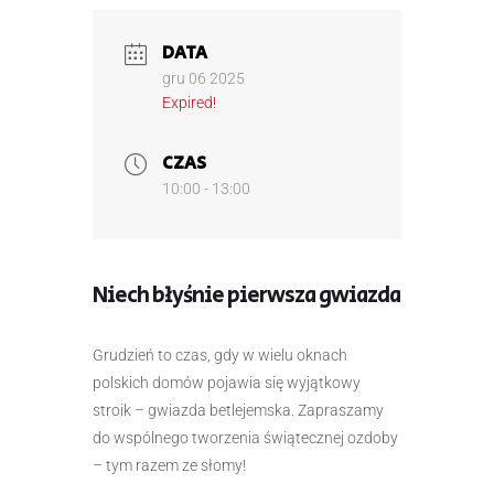
DATA
gru 06 2025
Expired!
CZAS
10:00 - 13:00
Niech błyśnie pierwsza gwiazda
Grudzień to czas, gdy w wielu oknach
polskich domów pojawia się wyjątkowy
stroik – gwiazda betlejemska. Zapraszamy
do wspólnego tworzenia świątecznej ozdoby
– tym razem ze słomy!